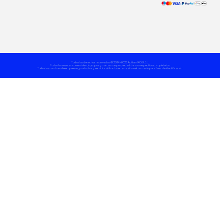
Todos los derechos reservados © 2014 -2026 Actilum RGB, S.L.
Todas las marcas comerciales, logotipos y marcas son propiedad de sus respectivos propietarios.
Todos los nombres de empresas, productos y servicios utilizados en este sitio web son sólo para fines de identificación.