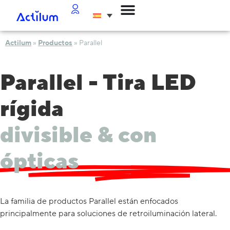
Actilum
»
Productos
»
Parallel
Parallel - Tira LED
rígida
divisible & con
ópticas
La familia de productos Parallel están enfocados
principalmente para soluciones de retroiluminación lateral.