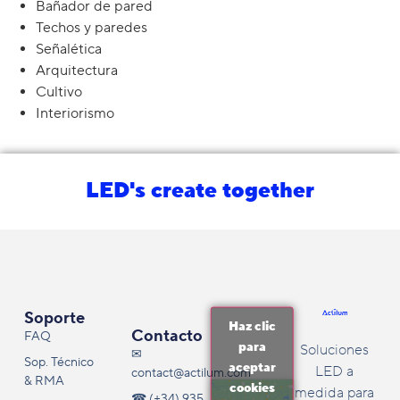
Bañador de pared
Techos y paredes
Señalética
Arquitectura
Cultivo
Interiorismo
LED's create together
Soporte
Haz clic
Contacto
FAQ
para
Soluciones
✉
Sop. Técnico
aceptar
LED a
contact@actilum.com
& RMA
cookies
medida para
☎ (+34) 935