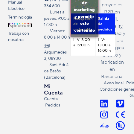
Manual
de
proyectos
334 600
Eléctrico
marketing
B2B en
Lunes a
y permitir
Terminología
jueves: 9:00 a
Recepción
Salida
retail,
este
de
de
17:30 h
hospitality,
materiales
pedidos
contenido
Viernes:
publicidad y
Trabaja con
8:00 a 14:00 h
nosotros
L-V: 8:00
L-V:
agricultura
a 15:00 h
13:00 a
🗺️
tecnológica.
16:00 h
Arquímedes
Diseño y
3, 08930
fabricación
Sant Adrià
en
de Besòs
Barcelona.
(Barcelona)
Aviso legal
Polí
Mi
Condiciones genera
Cuenta
Ga
Cuenta
Pedidos