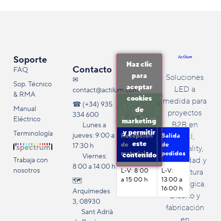
Soporte
Haz clic
Contacto
FAQ
para
Soluciones
✉
Sop. Técnico
aceptar
LED a
contact@actilum.com
& RMA
cookies
medida para
☎ (+34) 935
Manual
de
proyectos
334 600
Eléctrico
marketing
B2B en
Lunes a
y permitir
Terminología
jueves: 9:00 a
Recepción
Salida
retail,
este
de
de
17:30 h
hospitality,
materiales
pedidos
contenido
Viernes:
publicidad y
Trabaja con
8:00 a 14:00 h
nosotros
L-V: 8:00
L-V:
agricultura
a 15:00 h
13:00 a
🗺️
tecnológica.
16:00 h
Arquímedes
Diseño y
3, 08930
fabricación
Sant Adrià
en