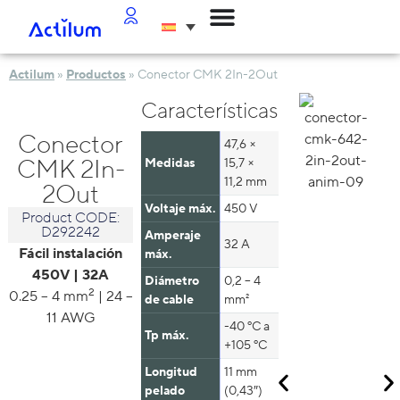
Actilum
»
Productos
»
Conector CMK 2In-2Out
Características
Conector
47,6 ×
CMK 2In-
Medidas
15,7 ×
11,2 mm
2Out
Voltaje máx.
450 V
Product CODE:
D292242
Amperaje
32 A
Fácil instalación
máx.
450V | 32A
Diámetro
0,2 – 4
2
0.25 – 4 mm
| 24 –
de cable
mm²
11 AWG
-40 ºC a
Tp máx.
+105 ºC
Longitud
11 mm
pelado
(0,43″)