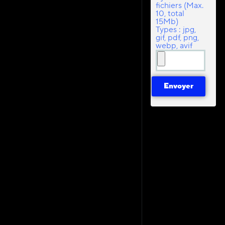
fichiers (Max.
10, total
15Mb)
Types : jpg,
gif, pdf, png,
webp, avif
Envoyer