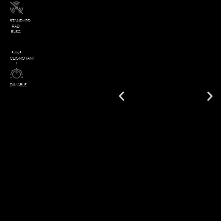
STANDARD
RAD.
ELEC.
SANS
CLIGNOTANT
!
DIMABLE