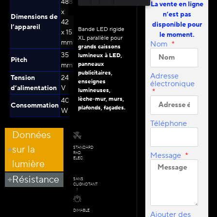
488
La vente en ligne
x
n’est pas
Dimensions de
42
disponible pour
l’appareil
Bande LED rigide
x 15
le moment.
XL parallèle pour
mm
Nom
grands caissons
35
lumineux à LED,
Pitch
panneaux
mm
publicitaires,
Adresse
Tension
24
enseignes
électronique
d’alimentation
V
lumineuses,
lèche-mur, murs,
40
Consommation
plafonds, façades.
W
Téléphone
Données
sur la
STANDARD
RAD.
Message
ELEC.
lumière
Résistance
SANS
CLIGNOTANT
!
DIMABLE
Ajouter des