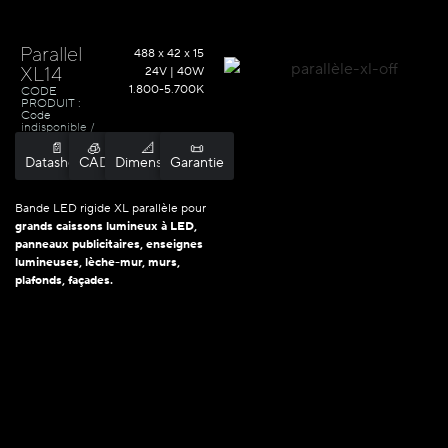
Parallel
488 x 42 x 15
XL14
24V | 40W
1.800-5.700K
CODE
PRODUIT :
Code
indisponible /
Sélectionner les
📄
🧊
📐
📜
options
Datasheet
CAD
Dimension
Garantie
Bande LED rigide XL parallèle pour
grands caissons lumineux à LED,
panneaux publicitaires, enseignes
lumineuses, lèche-mur, murs,
plafonds, façades.